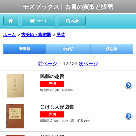
モズブックス | 古書の買取と販売
カート
検索
ホーム
＞
古美術・陶磁器
＞
民芸
新着順
登録順
価格順
前ページ
1-12 / 35
次ページ
民藝の趣旨
売切
柳宗悦 私刊本、昭和8年
こけし人形図集
売切
米浪庄弌（編） おけし園、昭和16年