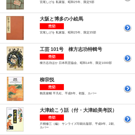
宮尾しげを 私家版、昭和25年、限定5部
大阪と博多の小絵馬
売切
宮尾しげを 私家版、昭和25年、限定35部
工芸 101号 棟方志功特輯号
売切
棟方志功ほか 日本民芸協会、昭和14年、限定1000部
柳宗悦
売切
鶴見俊輔 平凡社、平成6年、初版、カバー
大津絵こう話（付・大津絵美考説）
売切
片桐修三（編） サンライズ印刷出版部、平成9年、2刷、
カバー