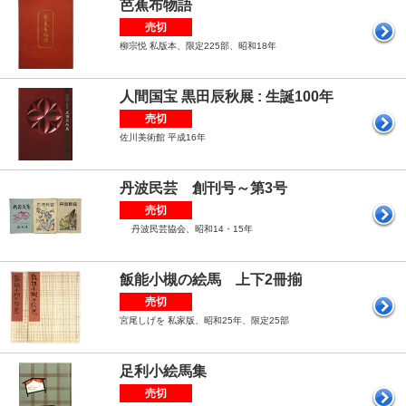
芭蕉布物語
売切
柳宗悦 私版本、限定225部、昭和18年
人間国宝 黒田辰秋展 : 生誕100年
売切
佐川美術館 平成16年
丹波民芸 創刊号～第3号
売切
丹波民芸協会、昭和14・15年
飯能小槻の絵馬 上下2冊揃
売切
宮尾しげを 私家版、昭和25年、限定25部
足利小絵馬集
売切