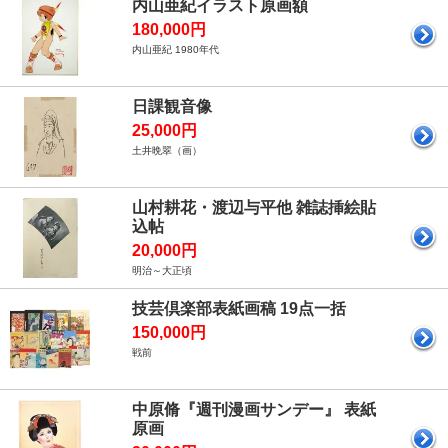
内山亜紀イラスト原画額
180,000円
内山亜紀 1980年代
日課観音像
25,000円
土井晩翠（画）
山村耕花・渡辺与平他 雑誌挿絵貼
込帖
20,000円
明治～大正頃
技芸倶楽部表紙画稿 19点一括
150,000円
戦前
中原脩『週刊漫画サンデー』 表紙
原画