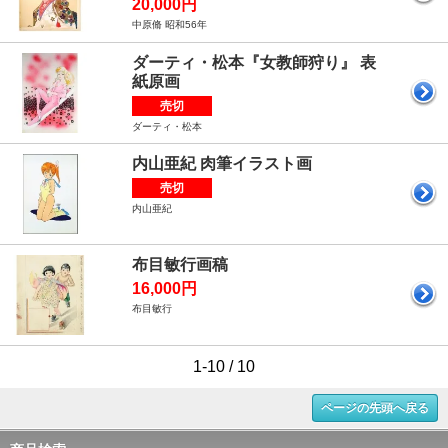
20,000円
中原脩 昭和56年
ダーティ・松本『女教師狩り』 表
紙原画
売切
ダーティ・松本
内山亜紀 肉筆イラスト画
売切
内山亜紀
布目敏行画稿
16,000円
布目敏行
1-10 / 10
ページの先頭へ戻る