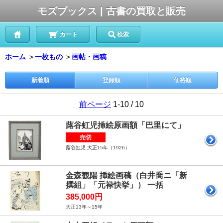
モズブックス | 古書の買取と販売
カート
検索
ホーム
＞
一枚もの
＞
画帖・画稿
新着順
登録順
価格順
前ページ
1-10 / 10
蕗谷虹児挿絵原画額「巴里にて」
売切
蕗谷虹児 大正15年（1926）
金森観陽 挿絵画稿（白井喬ニ「新
撰組」「元禄快挙」） 一括
385,000円
大正13年～15年