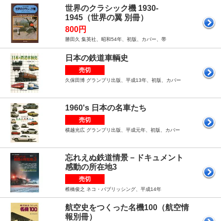
世界のクラシック機 1930-
1945（世界の翼 別冊）
800円
勝田久 集英社、昭和54年、初版、カバー、帯
日本の鉄道車輌史
売切
久保田博 グランプリ出版、平成13年、初版、カバー
1960's 日本の名車たち
売切
横越光広 グランプリ出版、平成元年、初版、カバー
忘れえぬ鉄道情景－ドキュメント
感動の所在地3
売切
椎橋俊之 ネコ・パブリッシング、平成14年
航空史をつくった名機100（航空情
報別冊）