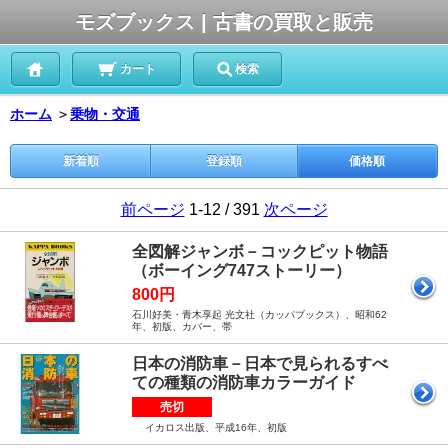
モズブックス | 古書の買取と販売
カート
検索
ホーム
＞
乗物・交通
新着順
登録順
価格順
前ページ
1-12 / 391
次ページ
全図解ジャンボ－コックピット物語
（ボーイング747ストーリー）
800円
石川好美・青木享起 光文社（カッパブックス）、昭和62
年、初版、カバー、帯
日本の消防車－日本で見られるすべ
ての種類の消防車カラーガイド
売切
イカロス出版、平成16年、初版