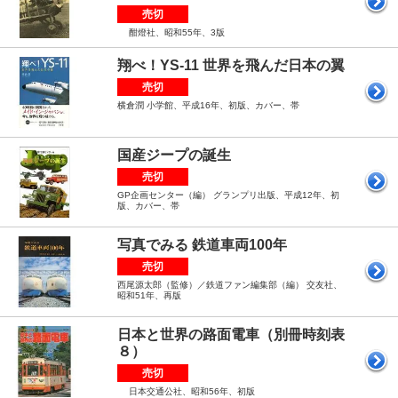
売切
酣燈社、昭和55年、3版
翔べ！YS-11 世界を飛んだ日本の翼
売切
横倉潤 小学館、平成16年、初版、カバー、帯
国産ジープの誕生
売切
GP企画センター（編） グランプリ出版、平成12年、初
版、カバー、帯
写真でみる 鉄道車両100年
売切
西尾源太郎（監修）／鉄道ファン編集部（編） 交友社、
昭和51年、再版
日本と世界の路面電車（別冊時刻表
８）
売切
日本交通公社、昭和56年、初版