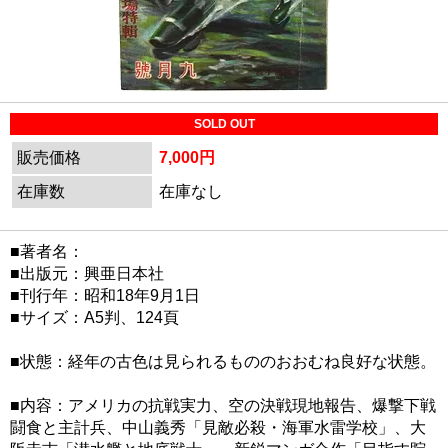
SOLD OUT
販売価格
7,000円
在庫数
在庫なし
■著者名：
■出版元：興亜日本社
■刊行年：昭和18年9月1日
■サイズ：A5判、124頁
■状態：経年の古色は見られるもののおおむね良好な状態。
■内容：アメリカの抗戦実力、空の決戦現地報告、爆撃下戦
闘食と主計兵、中山義秀「見敵必殺・海軍水雷学校」、大