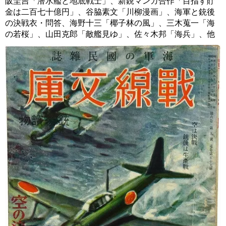
阪圭吉「潜水艦と地底戦士」、新鋭マンガ合作「目指す貯
金は二百七十億円」、谷脇素文「川柳漫画」、海軍と銃後
の決戦衣・問答、海野十三「椰子林の風」、三木蒐一「海
の若桜」、山田克郎「敵艦見ゆ」、佐々木邦「海兵」、他