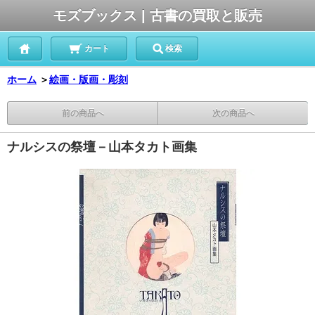
モズブックス | 古書の買取と販売
カート
検索
ホーム
＞
絵画・版画・彫刻
前の商品へ
次の商品へ
ナルシスの祭壇－山本タカト画集