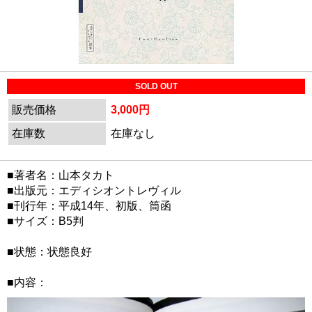
SOLD OUT
販売価格
3,000円
在庫数
在庫なし
■著者名：山本タカト
■出版元：エディシオントレヴィル
■刊行年：平成14年、初版、筒函
■サイズ：B5判
■状態：状態良好
■内容：