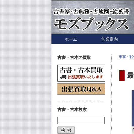
ホーム
営業案内
軍事・戦
古書・古本の買取
最
古書・古本検索