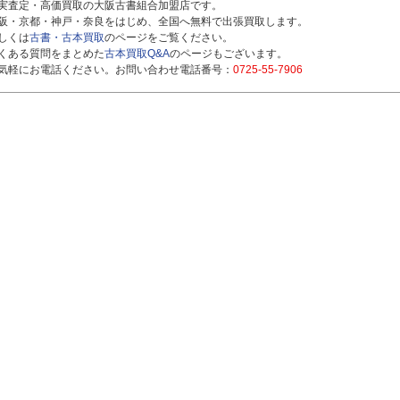
実査定・高価買取の大阪古書組合加盟店です。
阪・京都・神戸・奈良をはじめ、全国へ無料で出張買取します。
しくは
古書・古本買取
のページをご覧ください。
くある質問をまとめた
古本買取Q&A
のページもございます。
気軽にお電話ください。お問い合わせ電話番号：
0725-55-7906