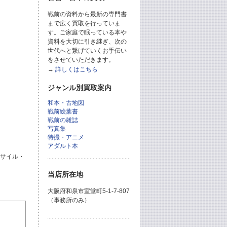
戦前の資料から最新の専門書
まで広く買取を行っていま
す。ご家庭で眠っている本や
資料を大切に引き継ぎ、次の
世代へと繋げていくお手伝い
をさせていただきます。
→
詳しくはこちら
ジャンル別買取案内
和本・古地図
戦前絵葉書
戦前の雑誌
写真集
特撮・アニメ
アダルト本
ミサイル・
当店所在地
大阪府和泉市室堂町5-1-7-807
（事務所のみ）