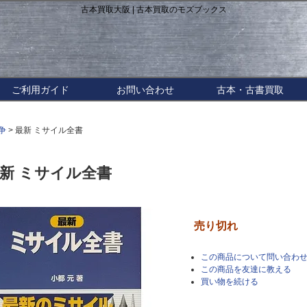
古本買取大阪 | 古本買取のモズブックス
ご利用ガイド
お問い合わせ
古本・古書買取
争
> 最新 ミサイル全書
新 ミサイル全書
売り切れ
この商品について問い合わ
この商品を友達に教える
買い物を続ける