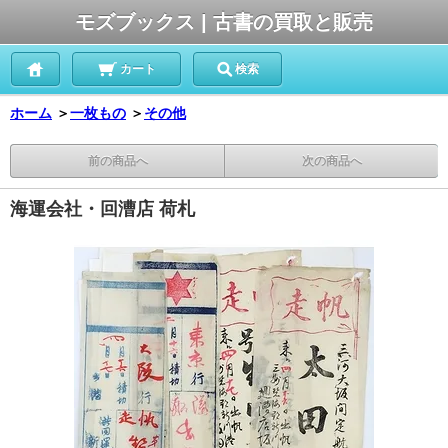
モズブックス | 古書の買取と販売
カート
検索
ホーム
＞
一枚もの
＞
その他
前の商品へ
次の商品へ
海運会社・回漕店 荷札