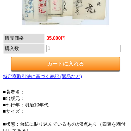
販売価格
35,000円
購入数
特定商取引法に基づく表記 (返品など)
■著者名：
■出版元：
■刊行年：明治10年代
■サイズ：
■状態：台紙に貼り込んでいるものが6点あり（四隅を糊付
けしてある）。