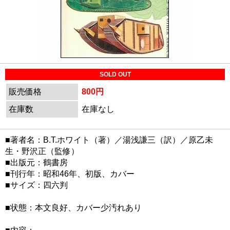
SOLD OUT
販売価格
800円
在庫数
在庫なし
■著者名：B.T.ホワイト（著）／湯浅謙三（訳）／原乙未
生・野沢正（監修）
■出版元：鶴書房
■刊行年：昭和46年、初版、カバー
■サイズ：四六判
■状態：本文良好、カバー少汚れあり