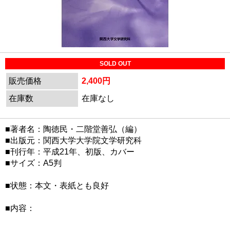
SOLD OUT
販売価格
2,400円
在庫数
在庫なし
■著者名：陶徳民・二階堂善弘（編）
■出版元：関西大学大学院文学研究科
■刊行年：平成21年、初版、カバー
■サイズ：A5判
■状態：本文・表紙とも良好
■内容：